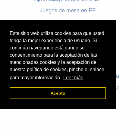
Juegos de mesa en EF
Programar en EF
Cursos online de educación física
Este sitio web utiliza cookies para que usted
tenga la mejor experiencia de usuario. Si
continúa navegando está dando su
Artículos destacados
consentimiento para la aceptación de las
mencionadas cookies y la aceptación de
Evaluación en educación física
nuestra política de cookies, pinche el enlace
Criterios de evaluación en educación física
para mayor información.
Leer más
Rúbricas de evaluación en educación física
Acepto
El valor de la Educación Física © 2026 ·
Legal
|
ACCEDER