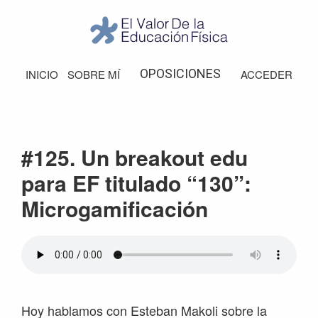
Saltar
Saltar
Saltar
Saltar
a
al
a
al
la
contenido
la
pie
El
Valor
navegación
principal
barra
de
OPOSICIONES
INICIO
SOBRE MÍ
ACCEDER
de
principal
lateral
página
la
Educación
principal
Física
#125. Un breakout edu
para EF titulado “130”:
Microgamificación
Hoy hablamos con Esteban Makoli sobre la