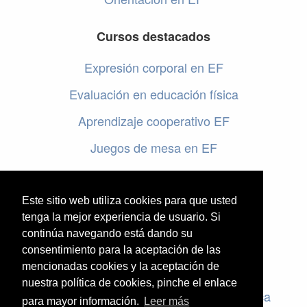
Cursos destacados
Expresión corporal en EF
Evaluación en educación física
Aprendizaje cooperativo EF
Juegos de mesa en EF
Programar en EF
Cursos online de educación física
Este sitio web utiliza cookies para que usted
tenga la mejor experiencia de usuario. Si
continúa navegando está dando su
Artículos destacados
consentimiento para la aceptación de las
mencionadas cookies y la aceptación de
Evaluación en educación física
nuestra política de cookies, pinche el enlace
Criterios de evaluación en educación física
para mayor información.
Leer más