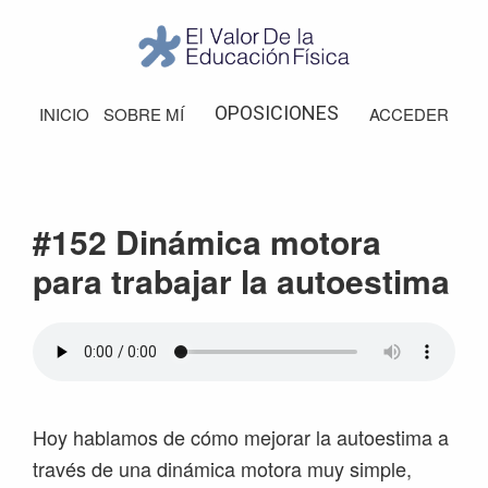
Saltar
Saltar
Saltar
Saltar
a
al
a
al
la
contenido
la
pie
El
Valor
navegación
principal
barra
de
OPOSICIONES
INICIO
SOBRE MÍ
ACCEDER
de
principal
lateral
página
la
Educación
principal
Física
#152 Dinámica motora
para trabajar la autoestima
Hoy hablamos de cómo mejorar la autoestima a
través de una dinámica motora muy simple,