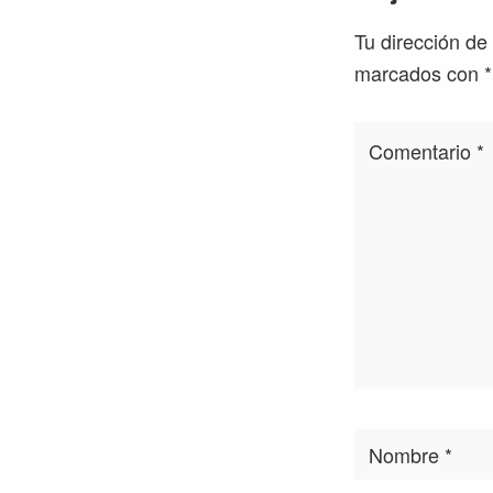
con
Tu dirección de
los
marcados con
*
lectores