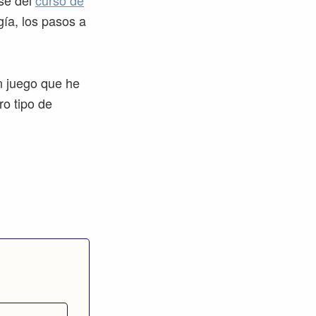
ase del
curso de
ía, los pasos a
n juego que he
ro tipo de