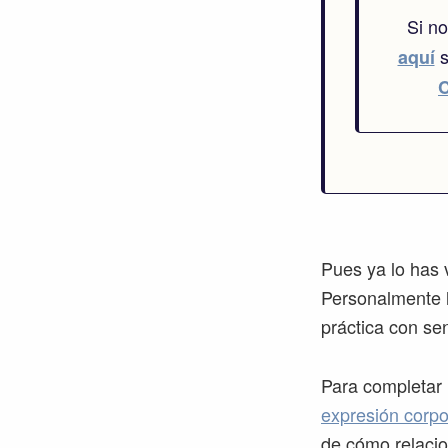
Si n
s
aquí
Pues ya lo has 
Personalmente l
práctica con se
Para completar 
expresión corpo
de cómo relacio