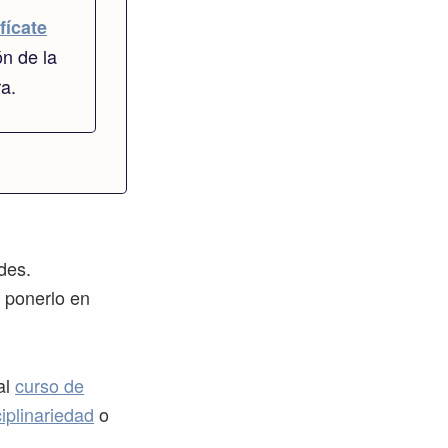
fícate
ón de la
ra.
des.
 ponerlo en
al
curso de
ciplinariedad
o