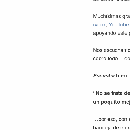
Muchísimas grac
iVoox
,
YouTube
apoyando este 
Nos escuchamos 
sobre todo… de 
Escusha
bien:
“No se trata de
un poquito mej
…por eso, con e
bandeja de entr