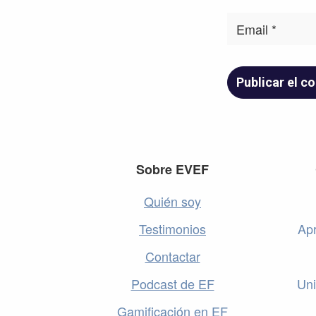
Footer
Sobre EVEF
Quién soy
Testimonios
Apr
Contactar
Podcast de EF
Uni
Gamificación en EF