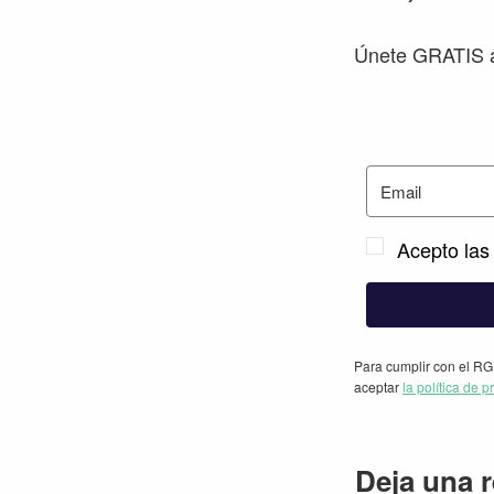
Únete GRATIS a
Acepto las 
Para cumplir con el RG
aceptar
la política de p
Interacc
Deja una 