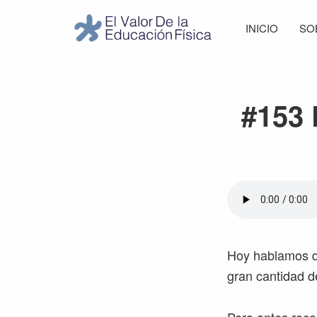
Saltar
Saltar
Saltar
Saltar
INICIO
SO
a
al
a
al
El
la
contenido
la
pie
Valor
navegación
principal
barra
de
de
principal
lateral
página
la
#153 
Educación
principal
Física
Hoy hablamos de
gran cantidad d