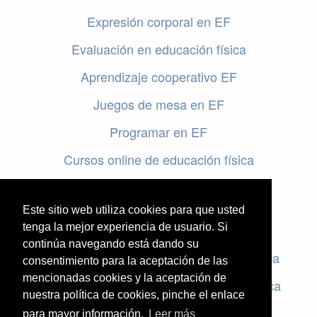
Expresión corporal en EF
Evaluación en educación física
Aprendizaje cooperativo EF
Juegos de mesa en EF
Programar en EF
Cursos online de educación física
Artículos destacados
Este sitio web utiliza cookies para que usted
tenga la mejor experiencia de usuario. Si
Evaluación en educación física
continúa navegando está dando su
Criterios de evaluación en educación física
consentimiento para la aceptación de las
mencionadas cookies y la aceptación de
Rúbricas de evaluación en educación física
nuestra política de cookies, pinche el enlace
para mayor información.
Leer más