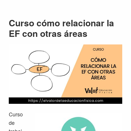
Saltar
Saltar
Saltar
Saltar
a
al
a
al
Curso cómo relacionar la
la
contenido
la
pie
navegación
principal
barra
de
EF con otras áreas
principal
lateral
página
principal
Curso
de