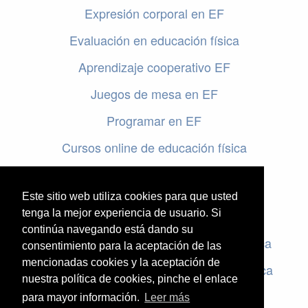
Expresión corporal en EF
Evaluación en educación física
Aprendizaje cooperativo EF
Juegos de mesa en EF
Programar en EF
Cursos online de educación física
Artículos destacados
Este sitio web utiliza cookies para que usted
Evaluación en educación física
tenga la mejor experiencia de usuario. Si
continúa navegando está dando su
Criterios de evaluación en educación física
consentimiento para la aceptación de las
mencionadas cookies y la aceptación de
Rúbricas de evaluación en educación física
nuestra política de cookies, pinche el enlace
para mayor información.
Leer más