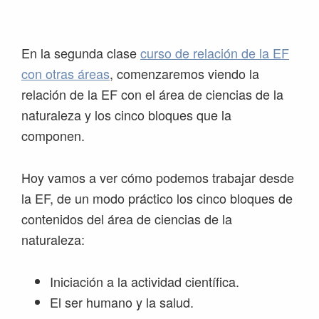
Saltar
Saltar
Saltar
Saltar
a
al
a
al
la
contenido
la
pie
En la segunda clase
curso de relación de la EF
navegación
principal
barra
de
con otras áreas
, comenzaremos viendo la
principal
lateral
página
relación de la EF con el área de ciencias de la
principal
naturaleza y los cinco bloques que la
componen.
Hoy vamos a ver cómo podemos trabajar desde
la EF, de un modo práctico los cinco bloques de
contenidos del área de ciencias de la
naturaleza:
Iniciación a la actividad científica.
El ser humano y la salud.