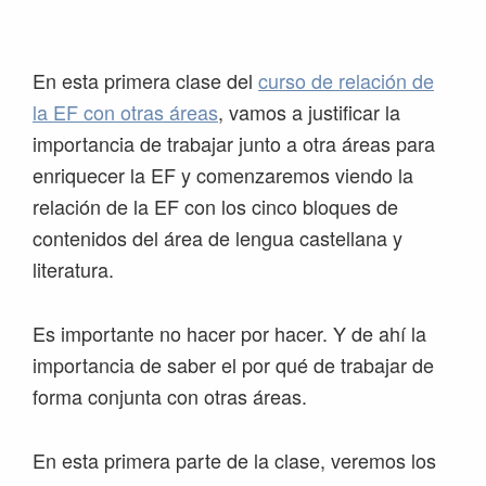
Saltar
Saltar
Saltar
Saltar
a
al
a
al
la
contenido
la
pie
En esta primera clase del
curso de relación de
navegación
principal
barra
de
la EF con otras áreas
, vamos a justificar la
principal
lateral
página
importancia de trabajar junto a otra áreas para
principal
enriquecer la EF y comenzaremos viendo la
relación de la EF con los cinco bloques de
contenidos del área de lengua castellana y
literatura.
Es importante no hacer por hacer. Y de ahí la
importancia de saber el por qué de trabajar de
forma conjunta con otras áreas.
En esta primera parte de la clase, veremos los