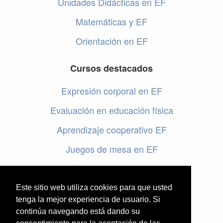
Unidades Didácticas en EF
Matemáticas y EF
Orientación en EF
Cursos destacados
Expresión corporal en EF
Evaluación en educación física
Aprendizaje cooperativo EF
Juegos de mesa en EF
Programar en EF
Cursos online de educación física
Este sitio web utiliza cookies para que usted
tenga la mejor experiencia de usuario. Si
continúa navegando está dando su
Artículos destacados