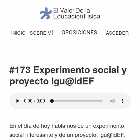
Saltar
Saltar
Saltar
Saltar
a
al
a
al
la
contenido
la
pie
El
Valor
navegación
principal
barra
de
OPOSICIONES
INICIO
SOBRE MÍ
ACCEDER
de
principal
lateral
página
la
Educación
principal
Física
#173 Experimento social y
proyecto igu@ldEF
En el día de hoy hablamos de un experimento
social interesante y de un proyecto: igu@ldEF.