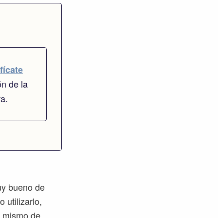
fícate
ón de la
ra.
muy bueno de
utilizarlo,
lo mismo de