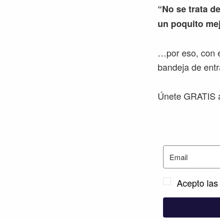
“No se trata de
un poquito mej
…por eso, con e
bandeja de entr
Únete GRATIS a
Acepto las 