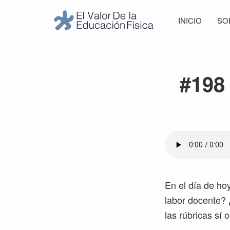
Saltar
Saltar
Saltar
Saltar
INICIO
SO
a
al
a
al
El
la
contenido
la
pie
Valor
navegación
principal
barra
de
de
principal
lateral
página
la
#198 
Educación
principal
Física
En el día de ho
labor docente? 
las rúbricas sí o