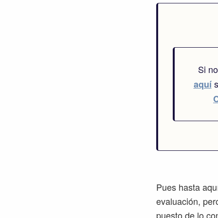
Si n
s
aquí
Pues hasta aquí
evaluación, per
puesto de lo co