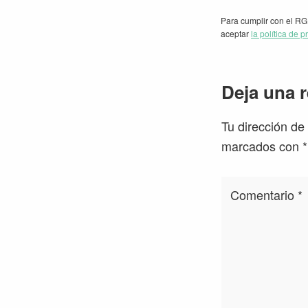
Para cumplir con el RG
aceptar
la política de p
Interacc
Deja una 
con
Tu dirección de
los
marcados con
*
lectores