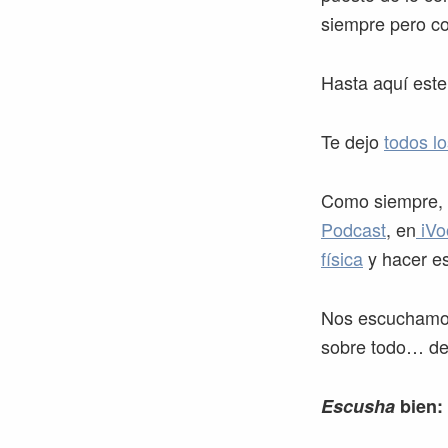
siempre pero c
Hasta aquí este
Te dejo
todos l
Como siempre, m
Podcast
, en
iVo
física
y hacer es
Nos escuchamos 
sobre todo… de 
Escusha
bien: