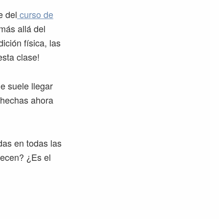
e del
curso de
ás allá del
ción física, las
esta clase!
e suele llegar
n hechas ahora
das en todas las
pecen? ¿Es el