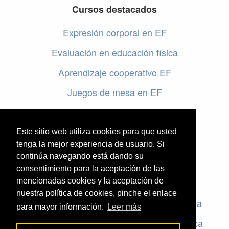
Cursos destacados
Expresión corporal en EF
Evaluación en educación física
Aprendizaje cooperativo EF
Juegos de mesa en EF
Programar en EF
Cursos online de educación física
Este sitio web utiliza cookies para que usted
tenga la mejor experiencia de usuario. Si
continúa navegando está dando su
Artículos destacados
consentimiento para la aceptación de las
mencionadas cookies y la aceptación de
Evaluación en educación física
nuestra política de cookies, pinche el enlace
Criterios de evaluación en educación física
para mayor información.
Leer más
Rúbricas de evaluación en educación física