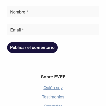
Footer
Sobre EVEF
Quién soy
Testimonios
Contactar