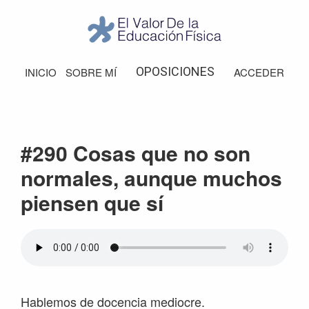
Saltar
Saltar
Saltar
Saltar
a
al
a
al
la
contenido
la
pie
El
Valor
navegación
principal
barra
de
OPOSICIONES
INICIO
SOBRE MÍ
ACCEDER
de
principal
lateral
página
la
Educación
principal
Física
#290 Cosas que no son
normales, aunque muchos
piensen que sí
Hablemos de docencia mediocre.