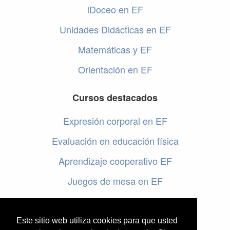
iDoceo en EF
Unidades Didácticas en EF
Matemáticas y EF
Orientación en EF
Cursos destacados
Expresión corporal en EF
Evaluación en educación física
Aprendizaje cooperativo EF
Juegos de mesa en EF
Programar en EF
Cursos online de educación física
Este sitio web utiliza cookies para que usted