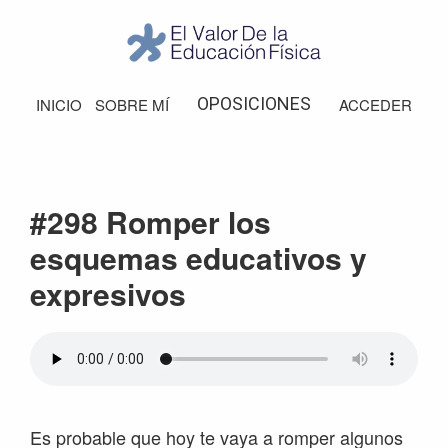
Saltar
Saltar
Saltar
Saltar
a
al
a
al
la
contenido
la
pie
El
Valor
navegación
principal
barra
de
OPOSICIONES
INICIO
SOBRE MÍ
ACCEDER
de
principal
lateral
página
la
Educación
principal
Física
#298 Romper los
esquemas educativos y
expresivos
Es probable que hoy te vaya a romper algunos