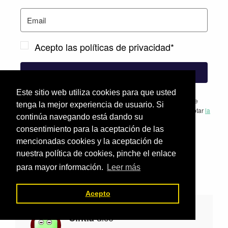
Acepto las políticas de privacidad*
VALE
Este sitio web utiliza cookies para que usted
Para cumplir con el RGPD (Reglamento General de Protección de
tenga la mejor experiencia de usuario. Si
Datos) y entender que tus datos están seguros, debes leer y aceptar
la
continúa navegando está dando su
política de privacidad.
consentimiento para la aceptación de las
mencionadas cookies y la aceptación de
nuestra política de cookies, pinche el enlace
Interacciones
Comentarios
para mayor información.
Leer más
con
los
Acepto
lectores
dice
Cintia