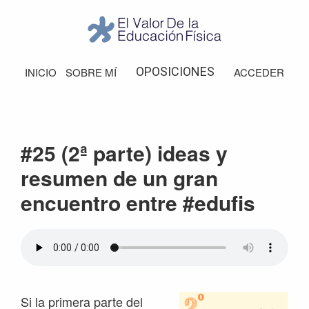
Saltar
Saltar
Saltar
Saltar
a
al
a
al
la
contenido
la
pie
El
Valor
navegación
principal
barra
de
OPOSICIONES
INICIO
SOBRE MÍ
ACCEDER
de
principal
lateral
página
la
Educación
principal
Física
#25 (2ª parte) ideas y
resumen de un gran
encuentro entre #edufis
Si la primera parte del