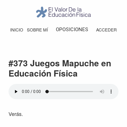
Saltar
Saltar
Saltar
Saltar
a
al
a
al
la
contenido
la
pie
El
Valor
navegación
principal
barra
de
OPOSICIONES
INICIO
SOBRE MÍ
ACCEDER
de
principal
lateral
página
la
Educación
principal
Física
#373 Juegos Mapuche en
Educación Física
Verás.