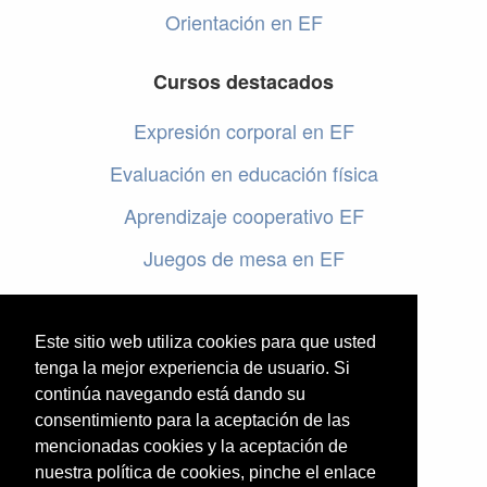
Orientación en EF
Cursos destacados
Expresión corporal en EF
Evaluación en educación física
Aprendizaje cooperativo EF
Juegos de mesa en EF
Programar en EF
Cursos online de educación física
Este sitio web utiliza cookies para que usted
tenga la mejor experiencia de usuario. Si
continúa navegando está dando su
Artículos destacados
consentimiento para la aceptación de las
mencionadas cookies y la aceptación de
Evaluación en educación física
nuestra política de cookies, pinche el enlace