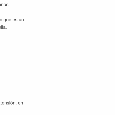
anos.
lo que es un
lla.
xtensión, en