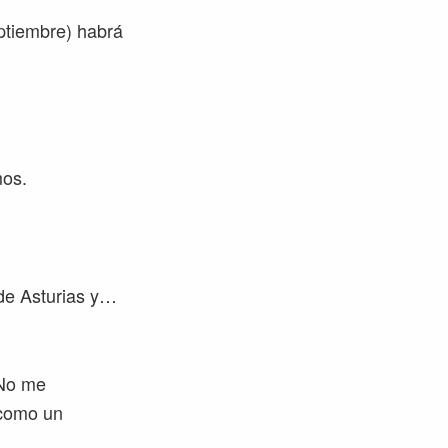
ptiembre) habrá
mos.
 de Asturias y…
. No me
 como un