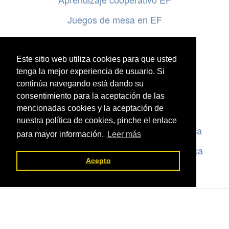
Juegos de mesa en EF
Programar en EF
Cursos online de educación física
Este sitio web utiliza cookies para que usted
tenga la mejor experiencia de usuario. Si
continúa navegando está dando su
Artículos destacados
consentimiento para la aceptación de las
mencionadas cookies y la aceptación de
Evaluación en educación física
nuestra política de cookies, pinche el enlace
Criterios de evaluación en educación física
para mayor información.
Leer más
Rúbricas de evaluación en educación física
Acepto
El valor de la Educación Física © 2026 ·
Legal
|
ACCEDER