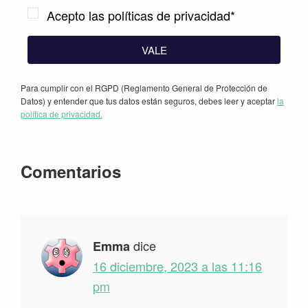
Acepto las políticas de privacidad*
VALE
Para cumplir con el RGPD (Reglamento General de Protección de
Datos) y entender que tus datos están seguros, debes leer y aceptar
la
política de privacidad.
Interacciones
Comentarios
con
los
lectores
dice
Emma
16 diciembre, 2023 a las 11:16
pm