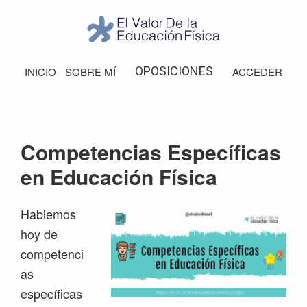
Saltar
Saltar
Saltar
Saltar
a
al
a
al
la
contenido
la
pie
El
Valor
navegación
principal
barra
de
OPOSICIONES
INICIO
SOBRE MÍ
ACCEDER
de
principal
lateral
página
la
Educación
principal
Física
Competencias Específicas
en Educación Física
Hablemos
hoy de
competenci
as
específicas