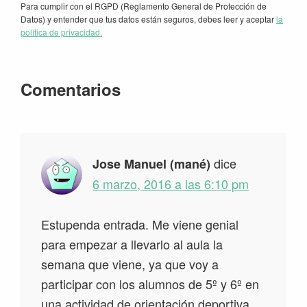
Para cumplir con el RGPD (Reglamento General de Protección de
Datos) y entender que tus datos están seguros, debes leer y aceptar
la
política de privacidad.
Interacciones
Comentarios
con
los
lectores
dice
Jose Manuel (mané)
6 marzo, 2016 a las 6:10 pm
Estupenda entrada. Me viene genial
para empezar a llevarlo al aula la
semana que viene, ya que voy a
participar con los alumnos de 5º y 6º en
una actividad de orientación deportiva