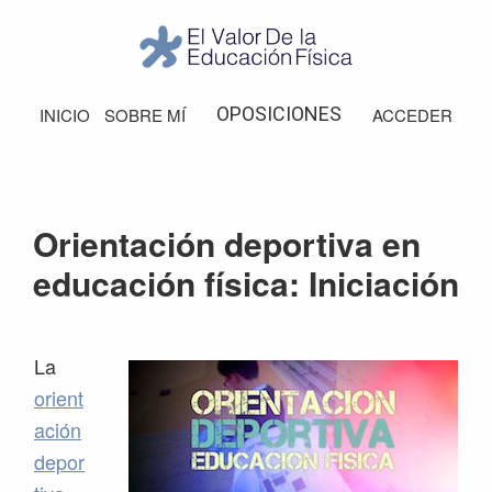
Saltar
Saltar
Saltar
Saltar
a
al
a
al
la
contenido
la
pie
El
Valor
navegación
principal
barra
de
OPOSICIONES
INICIO
SOBRE MÍ
ACCEDER
de
principal
lateral
página
la
Educación
principal
Física
Orientación deportiva en
educación física: Iniciación
La
orient
ación
depor