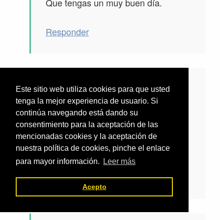
Que tengas un muy buen día.
Responder
dice
carlos
Este sitio web utiliza cookies para que usted
tenga la mejor experiencia de usuario. Si
6 marzo, 2016 a las 6:20 pm
continúa navegando está dando su
consentimiento para la aceptación de las
No puedo descargarme como hacer los
mencionadas cookies y la aceptación de
mapas…
nuestra política de cookies, pinche el enlace
para mayor información.
Leer más
Responder
Acepto