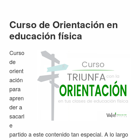
Saltar
Saltar
Saltar
Saltar
a
al
a
al
Curso de Orientación en
la
contenido
la
pie
navegación
principal
barra
de
educación física
principal
lateral
página
principal
Curso
de
orient
ación
para
apren
der a
sacarl
e
partido a este contenido tan especial. A lo largo