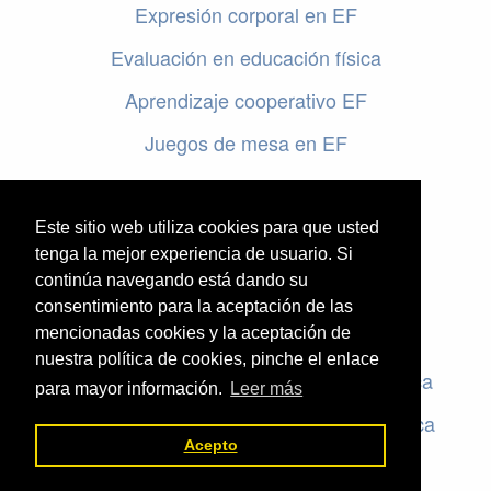
Expresión corporal en EF
Evaluación en educación física
Aprendizaje cooperativo EF
Juegos de mesa en EF
Programar en EF
Cursos online de educación física
Este sitio web utiliza cookies para que usted
tenga la mejor experiencia de usuario. Si
continúa navegando está dando su
Artículos destacados
consentimiento para la aceptación de las
mencionadas cookies y la aceptación de
Evaluación en educación física
nuestra política de cookies, pinche el enlace
Criterios de evaluación en educación física
para mayor información.
Leer más
Rúbricas de evaluación en educación física
Acepto