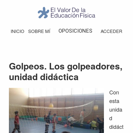
Saltar
Saltar
Saltar
a
al
al
la
contenido
pie
El
Valor
navegación
principal
de
OPOSICIONES
INICIO
SOBRE MÍ
ACCEDER
de
principal
página
la
Educación
Física
Golpeos. Los golpeadores,
unidad didáctica
Con
esta
unida
d
didáct