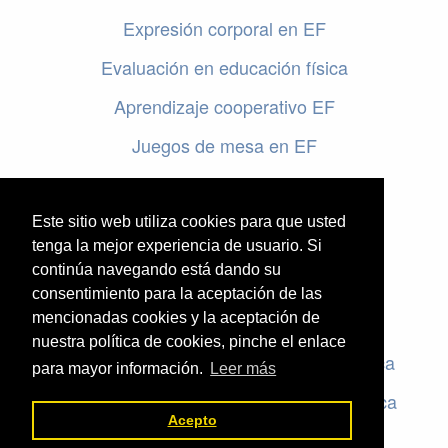
Expresión corporal en EF
Evaluación en educación física
Aprendizaje cooperativo EF
Juegos de mesa en EF
Programar en EF
Cursos online de educación física
Este sitio web utiliza cookies para que usted
tenga la mejor experiencia de usuario. Si
continúa navegando está dando su
Artículos destacados
consentimiento para la aceptación de las
mencionadas cookies y la aceptación de
Evaluación en educación física
nuestra política de cookies, pinche el enlace
Criterios de evaluación en educación física
para mayor información.
Leer más
Rúbricas de evaluación en educación física
Acepto