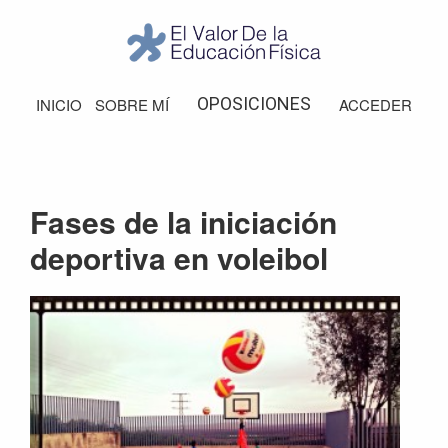
Saltar
Saltar
Saltar
Saltar
a
al
a
al
la
contenido
la
pie
El
Valor
navegación
principal
barra
de
OPOSICIONES
INICIO
SOBRE MÍ
ACCEDER
de
principal
lateral
página
la
Educación
principal
Física
Fases de la iniciación
deportiva en voleibol