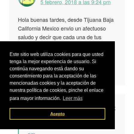
5 febrero, 2018 a las 9:24 pm
Hola buenas tardes, desde Tijuana Baja
California Mexico envio un afectuoso
saludo y decir que cada una de tus
espociciones e ideas son de gran
utilidad, un abrazo y exito siempre!!
Este sitio web utiliza cookies para que usted
tenga la mejor experiencia de usuario. Si
continúa navegando está dando su
Responder
consentimiento para la aceptación de las
mencionadas cookies y la aceptación de
nuestra política de cookies, pinche el enlace
para mayor información.
Leer más
Francisco Javier Vázquez
Acepto
dice
Ramos
5 febrero, 2018 a las 9:45