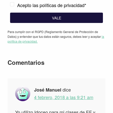
Acepto las políticas de privacidad*
VALE
Para cumplir con el RGPD (Reglamento General de Protección de
Datos) y entender que tus datos están seguros, debes leer y aceptar
la
política de privacidad.
Interacciones
Comentarios
con
los
lectores
dice
José Manuel
4 febrero, 2018 a las 9:21 am
Yo utilizo Idoceo para mi clases de EF y