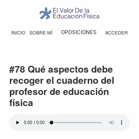
Saltar
Saltar
Saltar
Saltar
a
al
a
al
la
contenido
la
pie
El
Valor
navegación
principal
barra
de
OPOSICIONES
INICIO
SOBRE MÍ
ACCEDER
de
principal
lateral
página
la
Educación
principal
Física
#78 Qué aspectos debe
recoger el cuaderno del
profesor de educación
física