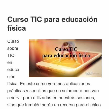
Saltar
Saltar
Saltar
Saltar
a
al
a
al
Curso TIC para educación
la
contenido
la
pie
navegación
principal
barra
de
física
principal
lateral
página
principal
Curso
sobre
TIC
en
educa
ción
física. En este curso veremos aplicaciones
prácticas y sencillas que no solamente nos van
a servir para utilizarlas en nuestras sesiones,
sino que también serán un recurso para el chico