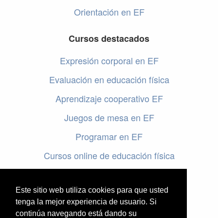
Orientación en EF
Cursos destacados
Expresión corporal en EF
Evaluación en educación física
Aprendizaje cooperativo EF
Juegos de mesa en EF
Programar en EF
Cursos online de educación física
Artículos destacados
Este sitio web utiliza cookies para que usted
Evaluación en educación física
tenga la mejor experiencia de usuario. Si
continúa navegando está dando su