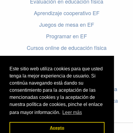
Evaluación en educación física
Aprendizaje cooperativo EF
Juegos de mesa en EF
Programar en EF
Cursos online de educación física
Artículos destacados
Este sitio web utiliza cookies para que usted
Evaluación en educación física
tenga la mejor experiencia de usuario. Si
continúa navegando está dando su
Criterios de evaluación en educación física
consentimiento para la aceptación de las
mencionadas cookies y la aceptación de
Rúbricas de evaluación en educación física
nuestra política de cookies, pinche el enlace
para mayor información.
Leer más
Acepto