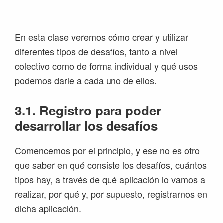
Saltar
Saltar
Saltar
Saltar
a
al
a
al
la
contenido
la
pie
En esta clase veremos cómo crear y utilizar
navegación
principal
barra
de
diferentes tipos de desafíos, tanto a nivel
principal
lateral
página
colectivo como de forma individual y qué usos
principal
podemos darle a cada uno de ellos.
3.1. Registro para poder
desarrollar los desafíos
Comencemos por el principio, y ese no es otro
que saber en qué consiste los desafíos, cuántos
tipos hay, a través de qué aplicación lo vamos a
realizar, por qué y, por supuesto, registrarnos en
dicha aplicación.