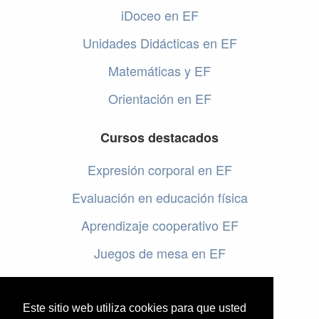
iDoceo en EF
Unidades Didácticas en EF
Matemáticas y EF
Orientación en EF
Cursos destacados
Expresión corporal en EF
Evaluación en educación física
Aprendizaje cooperativo EF
Juegos de mesa en EF
Programar en EF
Cursos online de educación física
Este sitio web utiliza cookies para que usted