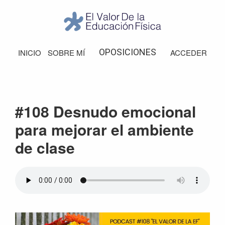
Saltar
Saltar
Saltar
Saltar
a
al
a
al
la
contenido
la
pie
El
Valor
navegación
principal
barra
de
OPOSICIONES
INICIO
SOBRE MÍ
ACCEDER
de
principal
lateral
página
la
Educación
principal
Física
#108 Desnudo emocional
para mejorar el ambiente
de clase