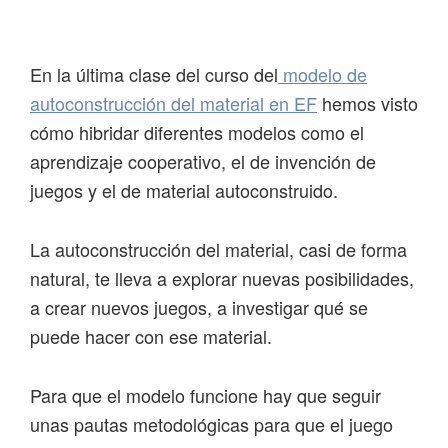
Saltar
Saltar
Saltar
Saltar
a
al
a
al
la
contenido
la
pie
En la última clase del curso del
modelo de
navegación
principal
barra
de
autoconstrucción del material en EF
hemos visto
principal
lateral
página
cómo hibridar diferentes modelos como el
principal
aprendizaje cooperativo, el de invención de
juegos y el de material autoconstruido.
La autoconstrucción del material, casi de forma
natural, te lleva a explorar nuevas posibilidades,
a crear nuevos juegos, a investigar qué se
puede hacer con ese material.
Para que el modelo funcione hay que seguir
unas pautas metodológicas para que el juego