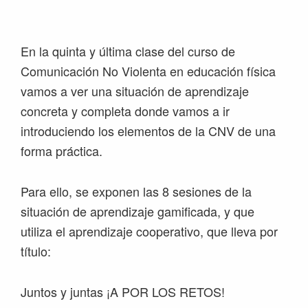
Saltar
Saltar
Saltar
Saltar
a
al
a
al
la
contenido
la
pie
En la quinta y última clase del curso de
navegación
principal
barra
de
Comunicación No Violenta en educación física
principal
lateral
página
vamos a ver una situación de aprendizaje
principal
concreta y completa donde vamos a ir
introduciendo los elementos de la CNV de una
forma práctica.
Para ello, se exponen las 8 sesiones de la
situación de aprendizaje gamificada, y que
utiliza el aprendizaje cooperativo, que lleva por
título:
Juntos y juntas ¡A POR LOS RETOS!