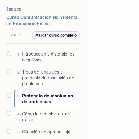
Saltar
Saltar
Saltar
Saltar
ÍNDICE
a
al
a
al
Curso Comunicación No Violenta
la
contenido
la
pie
en Educación Física
navegación
principal
barra
de
Marcar curso completo
0 de 5
principal
lateral
página
principal
Introducción y distorsiones
1
cognitivas
Tipos de lenguajes y
2
protocolo de resolución de
problemas
Protocolo de resolución
3
de problemas
Cómo introducirla en las
4
clases
Situación de aprendizaje
5