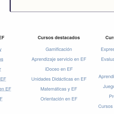
EF
Cursos destacados
Cur
y
Gamificación
Expres
os
Aprendizaje servicio en EF
Evalu
r
iDoceo en EF
Aprendi
 EF
Unidades Didácticas en EF
Jueg
en EF
Matemáticas y EF
Pr
EF
Orientación en EF
Cursos 