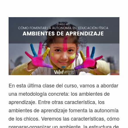
Saltar
Saltar
Saltar
Saltar
a
al
a
al
la
contenido
la
pie
navegación
principal
barra
de
principal
lateral
página
principal
En esta última clase del curso, vamos a abordar
una metodología concreta: los ambientes de
aprendizaje. Entre otras característica, los
ambientes de aprendizaje fomenta la autonomía
de los chicos. Veremos las características, cómo
preparar-organizar un ambiente, la estructura de