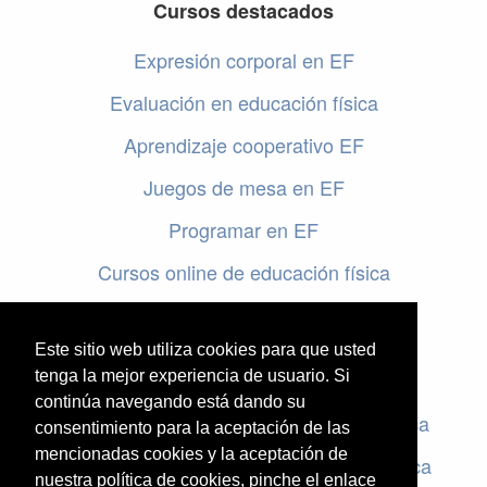
Cursos destacados
Expresión corporal en EF
Evaluación en educación física
Aprendizaje cooperativo EF
Juegos de mesa en EF
Programar en EF
Cursos online de educación física
Artículos destacados
Este sitio web utiliza cookies para que usted
tenga la mejor experiencia de usuario. Si
Evaluación en educación física
continúa navegando está dando su
Criterios de evaluación en educación física
consentimiento para la aceptación de las
mencionadas cookies y la aceptación de
Rúbricas de evaluación en educación física
nuestra política de cookies, pinche el enlace