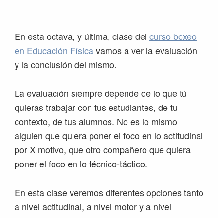
Saltar
Saltar
Saltar
Saltar
a
al
a
al
la
contenido
la
pie
En esta octava, y última, clase del
curso boxeo
navegación
principal
barra
de
en Educación Física
vamos a ver la evaluación
principal
lateral
página
y la conclusión del mismo.
principal
La evaluación siempre depende de lo que tú
quieras trabajar con tus estudiantes, de tu
contexto, de tus alumnos. No es lo mismo
alguien que quiera poner el foco en lo actitudinal
por X motivo, que otro compañero que quiera
poner el foco en lo técnico-táctico.
En esta clase veremos diferentes opciones tanto
a nivel actitudinal, a nivel motor y a nivel