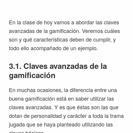
Saltar
Saltar
Saltar
Saltar
a
al
a
al
la
contenido
la
pie
En la clase de hoy vamos a abordar las claves
navegación
principal
barra
de
avanzadas de la gamificación. Veremos cuáles
principal
lateral
página
son y qué características deben de cumplir, y
principal
todo ello acompañado de un ejemplo.
3.1. Claves avanzadas de la
gamificación
En muchas ocasiones, la diferencia entre una
buena gamificación está en saber utilizar las
claves avanzadas. Y es que éstas son las que
dotan de personalidad y carácter a toda la trama
jugada que se haya planteado utilizando las
claves básicas.