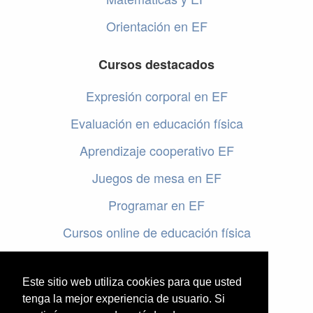
Orientación en EF
Cursos destacados
Expresión corporal en EF
Evaluación en educación física
Aprendizaje cooperativo EF
Juegos de mesa en EF
Programar en EF
Cursos online de educación física
Artículos destacados
Este sitio web utiliza cookies para que usted
Evaluación en educación física
tenga la mejor experiencia de usuario. Si