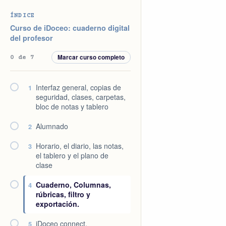
Saltar
Saltar
Saltar
Saltar
ÍNDICE
a
al
a
al
Curso de iDoceo: cuaderno digital
la
contenido
la
pie
del profesor
navegación
principal
barra
de
Marcar curso completo
0 de 7
principal
lateral
página
principal
Interfaz general, copias de
1
seguridad, clases, carpetas,
bloc de notas y tablero
Alumnado
2
Horario, el diario, las notas,
3
el tablero y el plano de
clase
Cuaderno, Columnas,
4
rúbricas, filtro y
exportación.
iDoceo connect,
5