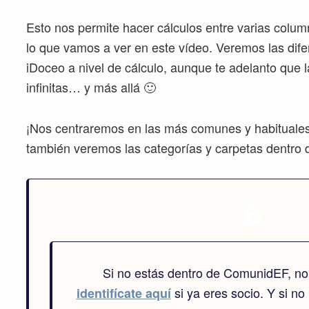
Esto nos permite hacer cálculos entre varias colu
lo que vamos a ver en este vídeo. Veremos las dif
iDoceo a nivel de cálculo, aunque te adelanto que 
infinitas… y más allá 🙂
¡Nos centraremos en las más comunes y habituale
también veremos las categorías y carpetas dentro 
Si no estás dentro de ComunidEF, no
si ya eres socio. Y si no 
identifícate aquí