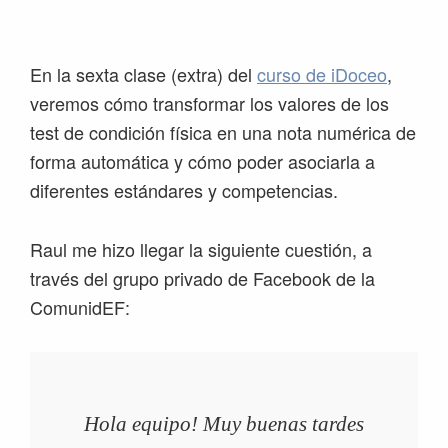
Saltar
Saltar
Saltar
Saltar
a
al
a
al
la
contenido
la
pie
En la sexta clase (extra) del
curso de iDoceo
,
navegación
principal
barra
de
veremos cómo transformar los valores de los
principal
lateral
página
test de condición física en una nota numérica de
principal
forma automática y cómo poder asociarla a
diferentes estándares y competencias.
Raul me hizo llegar la siguiente cuestión, a
través del grupo privado de Facebook de la
ComunidEF:
Hola equipo! Muy buenas tardes