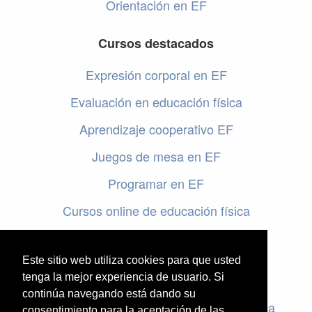
Orientación en EF
Cursos destacados
Expresión corporal en EF
Evaluación en educación física
Aprendizaje cooperativo EF
Juegos de mesa en EF
Programar en EF
Cursos online de educación física
Artículos destacados
Este sitio web utiliza cookies para que usted
Evaluación en educación física
tenga la mejor experiencia de usuario. Si
continúa navegando está dando su
Criterios de evaluación en educación física
consentimiento para la aceptación de las