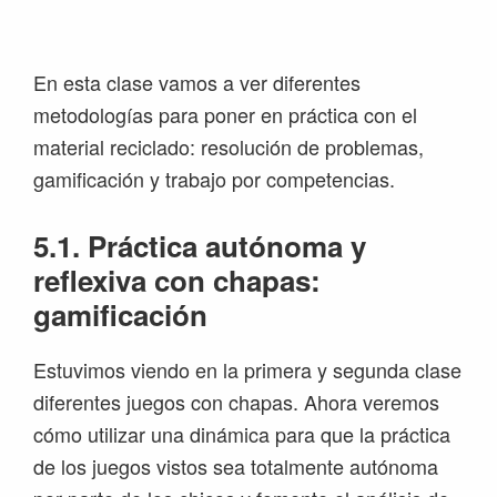
Saltar
Saltar
Saltar
Saltar
a
al
a
al
la
contenido
la
pie
En esta clase vamos a ver diferentes
navegación
principal
barra
de
metodologías para poner en práctica con el
principal
lateral
página
material reciclado: resolución de problemas,
principal
gamificación y trabajo por competencias.
5.1. Práctica autónoma y
reflexiva con chapas:
gamificación
Estuvimos viendo en la primera y segunda clase
diferentes juegos con chapas. Ahora veremos
cómo utilizar una dinámica para que la práctica
de los juegos vistos sea totalmente autónoma