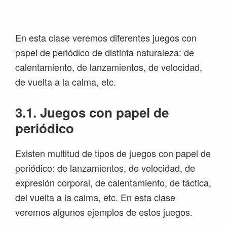
Saltar
Saltar
Saltar
Saltar
a
al
a
al
la
contenido
la
pie
En esta clase veremos diferentes juegos con
navegación
principal
barra
de
papel de periódico de distinta naturaleza: de
principal
lateral
página
calentamiento, de lanzamientos, de velocidad,
principal
de vuelta a la calma, etc.
3.1. Juegos con papel de
periódico
Existen multitud de tipos de juegos con papel de
periódico: de lanzamientos, de velocidad, de
expresión corporal, de calentamiento, de táctica,
del vuelta a la calma, etc. En esta clase
veremos algunos ejemplos de estos juegos.