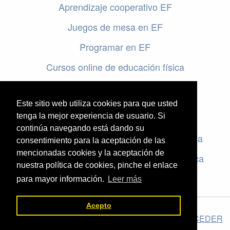
Aprendizaje cooperativo EF
Juegos de mesa en EF
Programar en EF
Cursos online de educación física
Artículos destacados
Este sitio web utiliza cookies para que usted
Evaluación en educación física
tenga la mejor experiencia de usuario. Si
continúa navegando está dando su
Criterios de evaluación en educación física
consentimiento para la aceptación de las
mencionadas cookies y la aceptación de
Rúbricas de evaluación en educación física
nuestra política de cookies, pinche el enlace
para mayor información.
Leer más
Acepto
El valor de la Educación Física © 2026 ·
Legal
|
ACCEDER