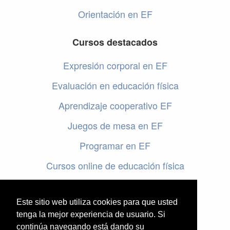
Orientación en EF
Cursos destacados
Expresión corporal en EF
Evaluación en educación física
Aprendizaje cooperativo EF
Juegos de mesa en EF
Programar en EF
Cursos online de educación física
Artículos destacados
Este sitio web utiliza cookies para que usted
Evaluación en educación física
tenga la mejor experiencia de usuario. Si
continúa navegando está dando su