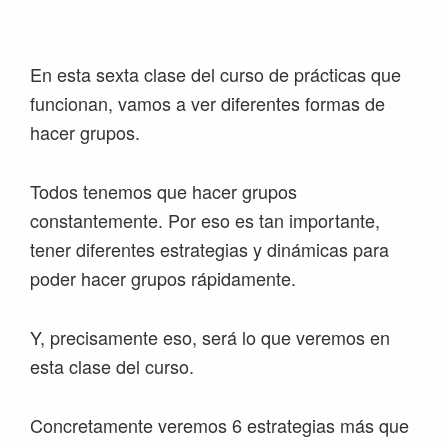
Saltar
Saltar
Saltar
Saltar
a
al
a
al
la
contenido
la
pie
En esta sexta clase del curso de prácticas que
navegación
principal
barra
de
funcionan, vamos a ver diferentes formas de
principal
lateral
página
hacer grupos.
principal
Todos tenemos que hacer grupos
constantemente. Por eso es tan importante,
tener diferentes estrategias y dinámicas para
poder hacer grupos rápidamente.
Y, precisamente eso, será lo que veremos en
esta clase del curso.
Concretamente veremos 6 estrategias más que