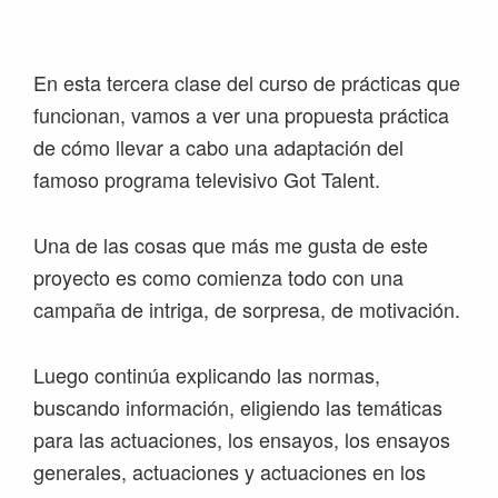
Saltar
Saltar
Saltar
Saltar
a
al
a
al
la
contenido
la
pie
En esta tercera clase del curso de prácticas que
navegación
principal
barra
de
funcionan, vamos a ver una propuesta práctica
principal
lateral
página
de cómo llevar a cabo una adaptación del
principal
famoso programa televisivo Got Talent.
Una de las cosas que más me gusta de este
proyecto es como comienza todo con una
campaña de intriga, de sorpresa, de motivación.
Luego continúa explicando las normas,
buscando información, eligiendo las temáticas
para las actuaciones, los ensayos, los ensayos
generales, actuaciones y actuaciones en los