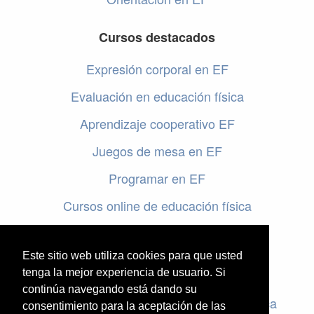
Cursos destacados
Expresión corporal en EF
Evaluación en educación física
Aprendizaje cooperativo EF
Juegos de mesa en EF
Programar en EF
Cursos online de educación física
Artículos destacados
Este sitio web utiliza cookies para que usted
Evaluación en educación física
tenga la mejor experiencia de usuario. Si
continúa navegando está dando su
Criterios de evaluación en educación física
consentimiento para la aceptación de las