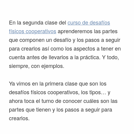
Saltar
Saltar
Saltar
Saltar
a
al
a
al
la
contenido
la
pie
En la segunda clase del
curso de desafíos
navegación
principal
barra
de
físicos cooperativos
aprenderemos las partes
principal
lateral
página
que componen un desafío y los pasos a seguir
principal
para crearlos así como los aspectos a tener en
cuenta antes de llevarlos a la práctica. Y todo,
siempre, con ejemplos.
Ya vimos en la primera clase que son los
desafíos físicos cooperativos, los tipos… y
ahora toca el turno de conocer cuáles son las
partes que tienen y los pasos a seguir para
crearlos.