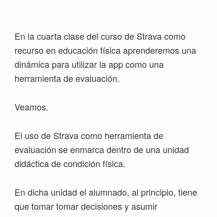
Saltar
Saltar
Saltar
Saltar
a
al
a
al
la
contenido
la
pie
En la cuarta clase del curso de Strava como
navegación
principal
barra
de
recurso en educación física aprenderemos una
principal
lateral
página
dinámica para utilizar la app como una
principal
herramienta de evaluación.
Veamos.
El uso de Strava como herramienta de
evaluación se enmarca dentro de una unidad
didáctica de condición física.
En dicha unidad el alumnado, al principio, tiene
que tomar tomar decisiones y asumir