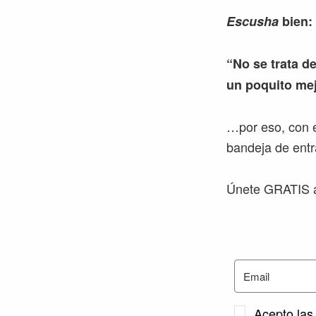
Escusha
bien:
“No se trata de
un poquito mej
…por eso, con e
bandeja de entr
Únete GRATIS a
Acepto las 