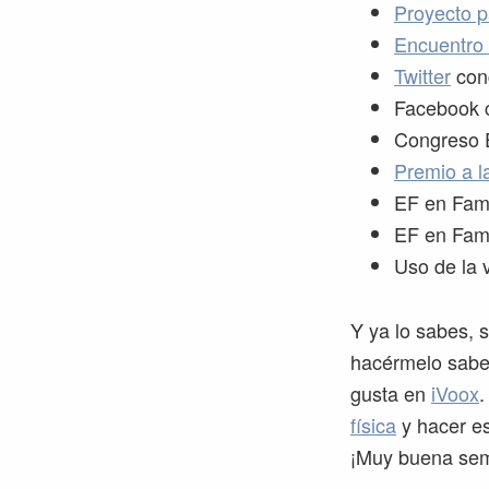
Proyecto p
Encuentro
Twitter
cong
Facebook c
Congreso 
Premio a l
EF en Fami
EF en Fami
Uso de la 
Y ya lo sabes, s
hacérmelo saber
gusta en
iVoox
.
física
y hacer es
¡Muy buena se