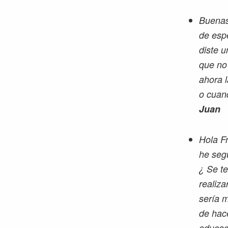
Buenas 
de espe
diste u
que no
ahora 
o cuan
Juan
Hola Fr
he segu
¿ Se te
realiza
sería m
de hace
educaci