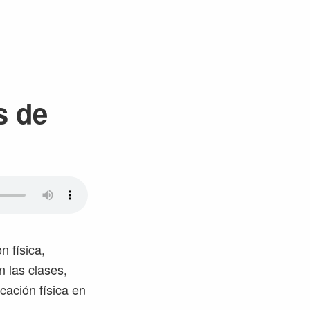
s de
 física,
n las clases,
cación física en