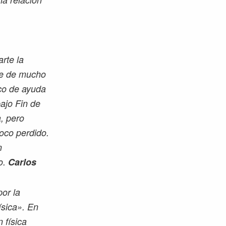
rte la
ve de mucho
co de ayuda
ajo Fin de
, pero
poco perdido.
n
o.
Carlos
por la
ísica». En
 física