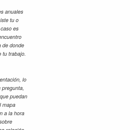
es anuales
iste tu o
l caso es
encuentro
a de donde
tu trabajo.
entación, lo
a pregunta,
l» que puedan
el mapa
n a la hora
 sobre
ha relación