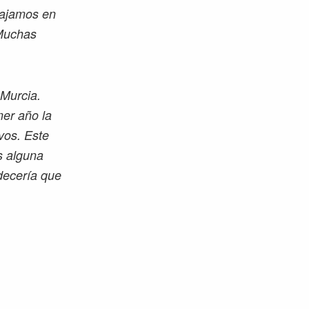
bajamos en
 Muchas
Murcia.
mer año la
vos. Este
s alguna
decería que