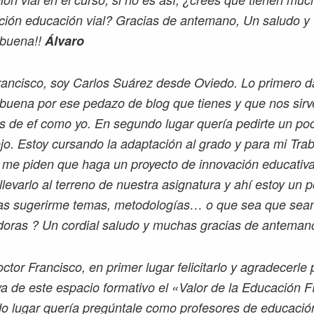
ación educación vial? Gracias de antemano, Un saludo y
buena!!
Álvaro
rancisco, soy Carlos Suárez desde Oviedo. Lo primero da
buena por ese pedazo de blog que tienes y que nos sir
es de ef como yo. En segundo lugar quería pedirte un po
jo. Estoy cursando la adaptación al grado y para mi Trab
 me piden que haga un proyecto de innovación educativa
llevarlo al terreno de nuestra asignatura y ahí estoy un 
as sugerirme temas, metodologías… o que sea que sea
doras ? Un cordial saludo y muchas gracias de anteman
ctor Francisco, en primer lugar felicitarlo y agradecerle 
iva de este espacio formativo el «Valor de la Educación F
o lugar quería pregúntale como profesores de educación