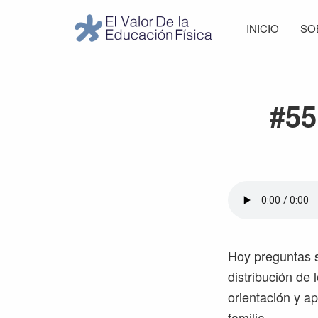
Saltar
Saltar
Saltar
Saltar
INICIO
SO
a
al
a
al
El
la
contenido
la
pie
Valor
navegación
principal
barra
de
de
principal
lateral
página
la
#55
Educación
principal
Física
Hoy preguntas s
distribución de 
orientación y a
familia…