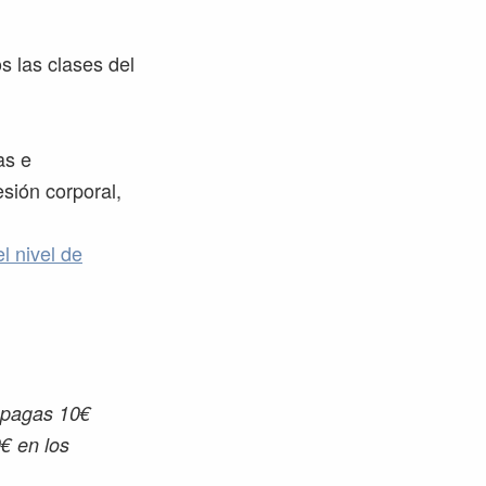
 las clases del
as e
esión corporal,
l nivel de
 pagas 10€
€ en los