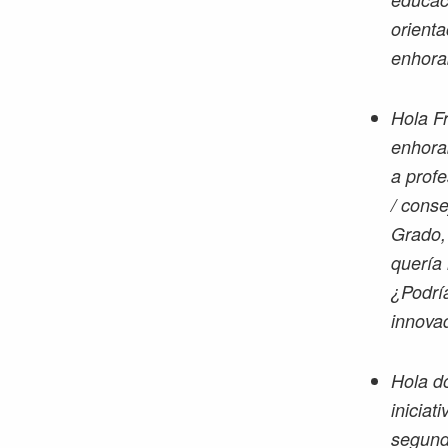
orient
enhora
Hola F
enhora
a prof
/ conse
Grado,
quería 
¿Podrí
innova
Hola do
iniciat
segund