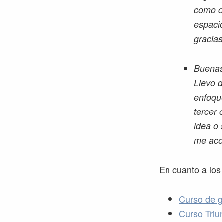
como d
espaci
gracia
Buenas
Llevo d
enfoqu
tercer 
idea o
me aco
En cuanto a los
Curso de g
Curso Triun