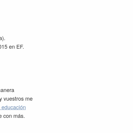
a).
15 en EF.
 manera
y vuestros me
e educación
e con más.