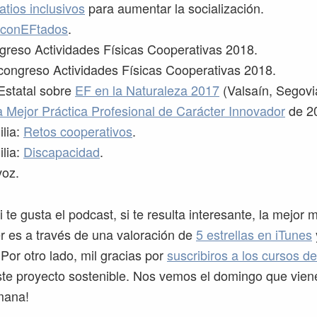
atios inclusivos
para aumentar la socialización.
 conEFtados
.
reso Actividades Físicas Cooperativas 2018.
ongreso Actividades Físicas Cooperativas 2018.
Estatal sobre
EF en la Naturaleza 2017
(Valsaín, Segovi
a Mejor Práctica Profesional de Carácter Innovador
de 20
lia:
Retos cooperativos
.
lia:
Discapacidad
.
voz.
i te gusta el podcast, si te resulta interesante, la mejor
 es a través de una valoración de
5 estrellas en iTunes
 Por otro lado, mil gracias por
suscribiros a los cursos d
te proyecto sostenible. Nos vemos el domingo que vien
mana!