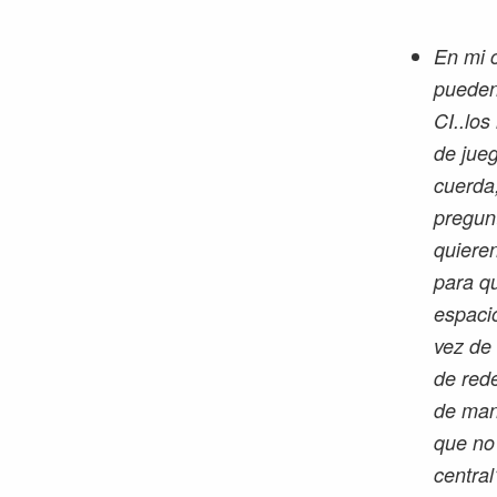
En mi c
pueden 
CI..lo
de jueg
cuerda,
pregunt
quieren
para qu
espaci
vez de 
de rede
de mane
que no 
centra