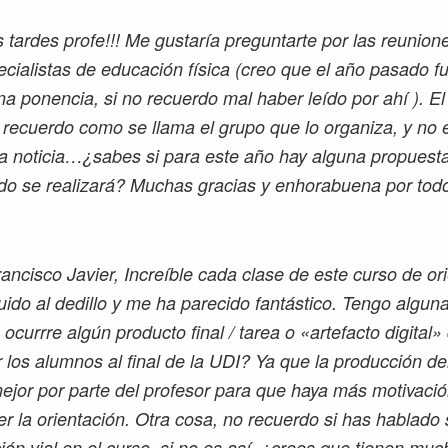
tardes profe!!! Me gustaría preguntarte por las reunion
cialistas de educación física (creo que el año pasado fu
na ponencia, si no recuerdo mal haber leído por ahí ). E
 recuerdo como se llama el grupo que lo organiza, y no 
la noticia…¿sabes si para este año hay alguna propuest
do se realizará? Muchas gracias y enhorabuena por todo 
ancisco Javier, Increíble cada clase de este curso de ori
ido al dedillo y me ha parecido fantástico. Tengo algun
 ocurrre algún producto final / tarea o «artefacto digita
r los alumnos al final de la UDI? Ya que la producción d
ejor por parte del profesor para que haya más motivació
r la orientación. Otra cosa, no recuerdo si has hablado
ón vial en el curso, si no es así, ¿crees que tienen muc