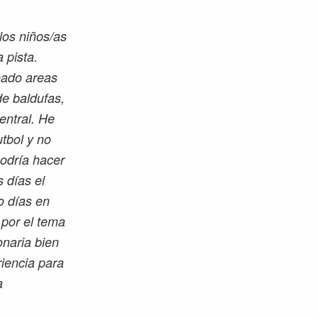
 los niños/as
 pista.
eado areas
de baldufas,
entral. He
tbol y no
podría hacer
s días el
o días en
 por el tema
onaria bien
riencia para
a