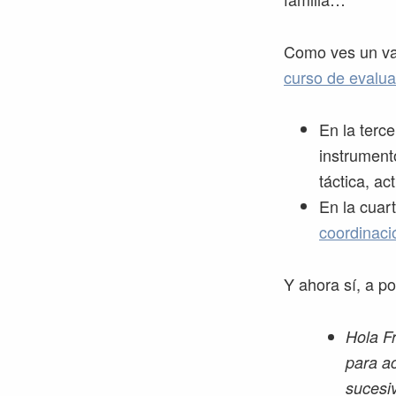
Como ves un var
curso de evalua
En la terc
instrumento
táctica, ac
En la cuar
coordinaci
Y ahora sí, a po
Hola F
para ac
sucesi