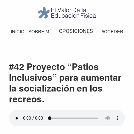
Saltar
Saltar
Saltar
Saltar
a
al
a
al
la
contenido
la
pie
El
Valor
navegación
principal
barra
de
OPOSICIONES
INICIO
SOBRE MÍ
ACCEDER
de
principal
lateral
página
la
Educación
principal
Física
#42 Proyecto “Patios
Inclusivos” para aumentar
la socialización en los
recreos.