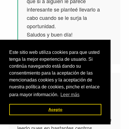
que si a alguien le parece
interesante se planteé llevarlo a
cabo cuando se le surja la
oportunidad.
Saludos y buen día!
Responder
Este sitio web utiliza cookies para que usted
tenga la mejor experiencia de usuario. Si
continúa navegando está dando su
consentimiento para la aceptación de las
mencionadas cookies y la aceptación de
dice
Adolfina Montes Muñoz
nuestra política de cookies, pinche el enlace
17 diciembre, 2016 a las 9:14
para mayor información.
Leer más
am
Acepto
Muchas gracias, ha sido muy interesante
leerlo pues en bastantes centros