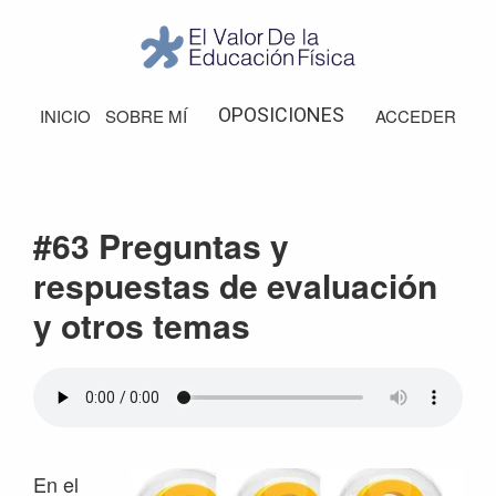
Saltar
Saltar
Saltar
Saltar
a
al
a
al
la
contenido
la
pie
El
Valor
navegación
principal
barra
de
OPOSICIONES
INICIO
SOBRE MÍ
ACCEDER
de
principal
lateral
página
la
Educación
principal
Física
#63 Preguntas y
respuestas de evaluación
y otros temas
En el