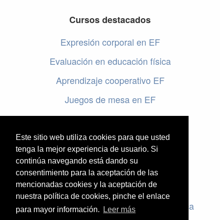
Cursos destacados
Expresión corporal en EF
Evaluación en educación física
Aprendizaje cooperativo EF
Juegos de mesa en EF
Programar en EF
Cursos online de educación física
Este sitio web utiliza cookies para que usted
tenga la mejor experiencia de usuario. Si
continúa navegando está dando su
Artículos destacados
consentimiento para la aceptación de las
mencionadas cookies y la aceptación de
Evaluación en educación física
nuestra política de cookies, pinche el enlace
Criterios de evaluación en educación física
para mayor información.
Leer más