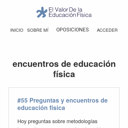
Saltar
Saltar
Saltar
Saltar
a
al
a
al
la
contenido
la
pie
El
Valor
navegación
principal
barra
de
OPOSICIONES
INICIO
SOBRE MÍ
ACCEDER
de
principal
lateral
página
la
Educación
principal
Física
encuentros de educación
física
#55 Preguntas y encuentros de
educación física
Hoy preguntas sobre metodologías