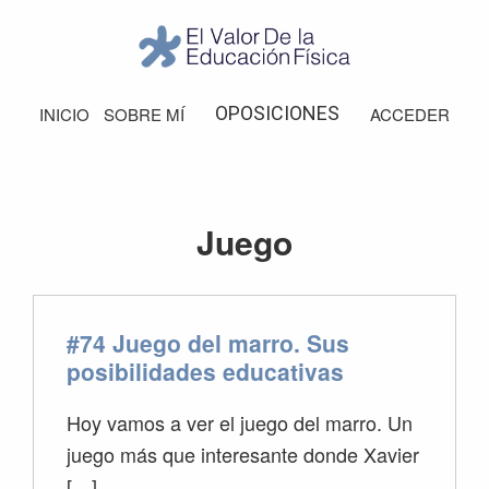
Saltar
Saltar
Saltar
Saltar
a
al
a
al
la
contenido
la
pie
El
Valor
navegación
principal
barra
de
OPOSICIONES
INICIO
SOBRE MÍ
ACCEDER
de
principal
lateral
página
la
Educación
principal
Física
Juego
#74 Juego del marro. Sus
posibilidades educativas
Hoy vamos a ver el juego del marro. Un
juego más que interesante donde Xavier
[…]