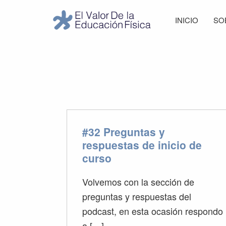
Saltar
Saltar
Saltar
Saltar
INICIO
SO
a
al
a
al
El
la
contenido
la
pie
Valor
navegación
principal
barra
de
de
principal
lateral
página
la
Educación
principal
Física
#32 Preguntas y
respuestas de inicio de
curso
Volvemos con la sección de
preguntas y respuestas del
podcast, en esta ocasión respondo
a […]