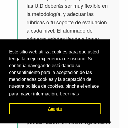
las U.D deberás ser muy flexible en
la metodología, y adecuar las
rúbricas o tu soporte de evaluación
a cada nivel. El alumnado de
primeras edades tiende a tomar
como referente a los compañeros y
Este sitio web utiliza cookies para que usted
compañeras de mayor edad, no
tenga la mejor experiencia de usuario. Si
tienen límites y se ven capaces de
continúa navegando está dando su
realizar las mismas actividades
consentimiento para la aceptación de las
planteadas, aunque motrizmente
mencionadas cookies y la aceptación de
nuestra política de cookies, pinche el enlace
tengan mayor dificultad, creo que la
para mayor información.
Leer más
clave es hacerles sentir capaces
pero al mismo tiempo conscientes
Acepto
de las diferencias lógicas que
puedan darse. Un hecho significativo