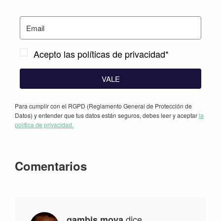
Acepto las políticas de privacidad*
VALE
Para cumplir con el RGPD (Reglamento General de Protección de
Datos) y entender que tus datos están seguros, debes leer y aceptar
la
política de privacidad.
Interacciones
Comentarios
con
los
lectores
dice
gambis moya