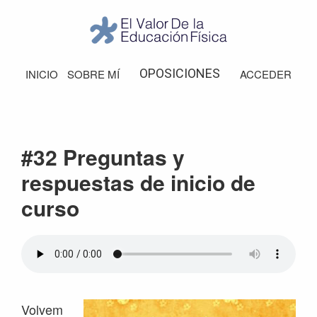
Saltar
Saltar
Saltar
Saltar
a
al
a
al
la
contenido
la
pie
El
Valor
navegación
principal
barra
de
OPOSICIONES
INICIO
SOBRE MÍ
ACCEDER
de
principal
lateral
página
la
Educación
principal
Física
#32 Preguntas y
respuestas de inicio de
curso
Volvem