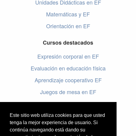
Unidades Didácticas en EF
Matemáticas y EF
Orientación en EF
Cursos destacados
Expresión corporal en EF
Evaluación en educación física
Aprendizaje cooperativo EF
Juegos de mesa en EF
Programar en EF
Cursos online de educación física
Este sitio web utiliza cookies para que usted
tenga la mejor experiencia de usuario. Si
continúa navegando está dando su
Artículos destacados