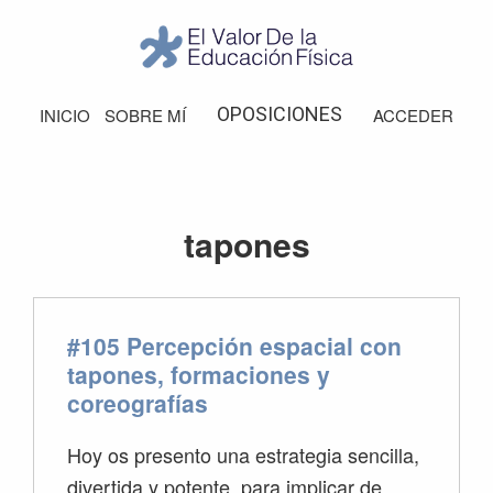
Saltar
Saltar
Saltar
Saltar
a
al
a
al
la
contenido
la
pie
El
Valor
navegación
principal
barra
de
OPOSICIONES
INICIO
SOBRE MÍ
ACCEDER
de
principal
lateral
página
la
Educación
principal
Física
tapones
#105 Percepción espacial con
tapones, formaciones y
coreografías
Hoy os presento una estrategia sencilla,
divertida y potente, para implicar de