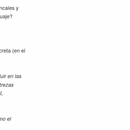
oncales y
guaje?
reta (en el
uir en las
trezas
I,
mo el