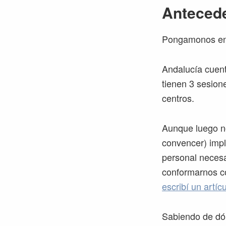
Antecede
Pongamonos en
Andalucía cuent
tienen 3 sesion
centros.
Aunque luego no
convencer) impl
personal necesa
conformarnos co
escribí un artí
Sabiendo de dó