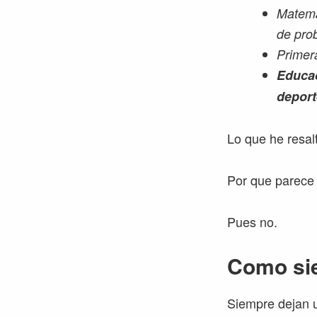
Matemát
de pro
Primera
Educac
deport
Lo que he resal
Por que parece 
Pues no.
Como sie
Siempre dejan u