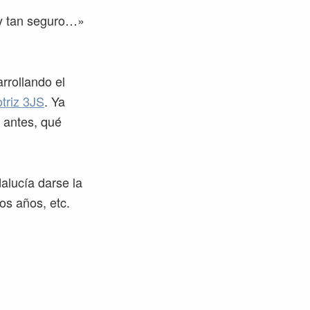
oy tan seguro…»
rrollando el
otriz 3JS
. Ya
 antes, qué
alucía darse la
os años, etc.