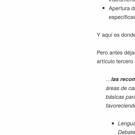
Apertura d
específica
Y aquí es donde
Pero antes déja
artículo tercero
…
las reco
áreas de car
básicas para
favoreciendo
Lengua 
Debate 