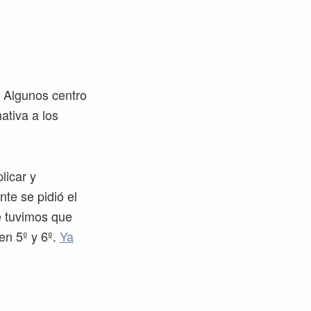
. Algunos centro
ativa a los
licar y
te se pidió el
e tuvimos que
en 5º y 6º.
Ya