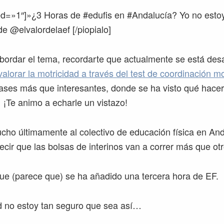
xed=»1″]»¿3 Horas de #edufis en #Andalucía? Yo no est
e @elvalordelaef [/piopialo]
bordar el tema, recordarte que actualmente se está desa
alorar la motricidad a través del test de coordinación m
lases más que interesantes, donde se ha visto qué hacer
¡Te animo a echarle un vistazo!
ucho últimamente al colectivo de educación física en And
cir que las bolsas de interinos van a correr más que otr
e (parece que) se ha añadido una tercera hora de EF.
d no estoy tan seguro que sea así…