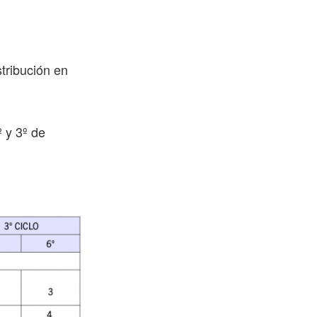
stribución en
 y 3º de