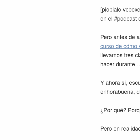
[piopialo vcbo
en el #podcast d
Pero antes de a
curso de cómo v
llevamos tres c
hacer durante… 
Y ahora sí, esc
enhorabuena, de
¿Por qué? Porqu
Pero en realida