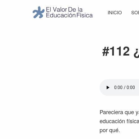
Saltar
Saltar
Saltar
Saltar
INICIO
SO
a
al
a
al
El
la
contenido
la
pie
Valor
navegación
principal
barra
de
de
principal
lateral
página
la
#112 
Educación
principal
Física
Pareciera que y
educación físic
por qué.