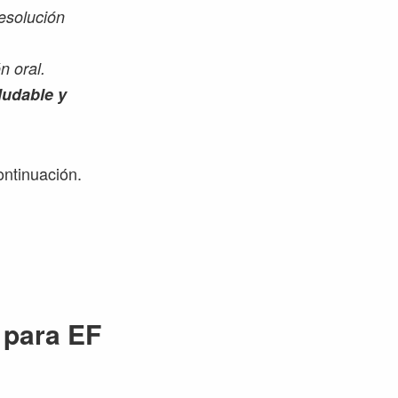
esolución
n oral.
ludable y
ontinuación.
 para EF