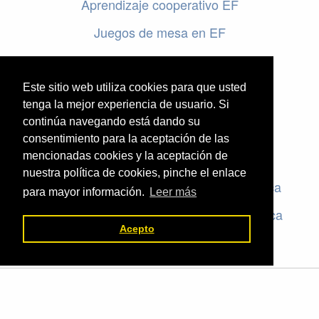
Aprendizaje cooperativo EF
Juegos de mesa en EF
Programar en EF
Cursos online de educación física
Este sitio web utiliza cookies para que usted
tenga la mejor experiencia de usuario. Si
continúa navegando está dando su
Artículos destacados
consentimiento para la aceptación de las
mencionadas cookies y la aceptación de
Evaluación en educación física
nuestra política de cookies, pinche el enlace
Criterios de evaluación en educación física
para mayor información.
Leer más
Rúbricas de evaluación en educación física
Acepto
El valor de la Educación Física © 2026 ·
Legal
|
ACCEDER