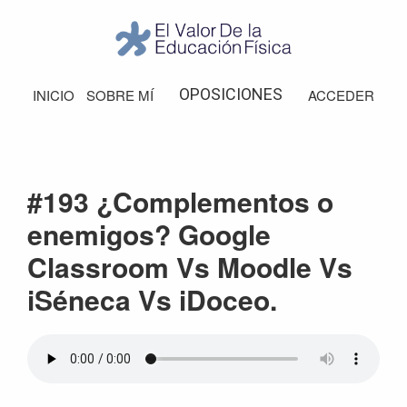
Saltar
Saltar
Saltar
Saltar
a
al
a
al
la
contenido
la
pie
El
Valor
navegación
principal
barra
de
OPOSICIONES
INICIO
SOBRE MÍ
ACCEDER
de
principal
lateral
página
la
Educación
principal
Física
#193 ¿Complementos o
enemigos? Google
Classroom Vs Moodle Vs
iSéneca Vs iDoceo.