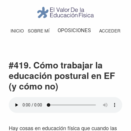
Saltar
Saltar
Saltar
Saltar
a
al
a
al
la
contenido
la
pie
El
Valor
navegación
principal
barra
de
OPOSICIONES
INICIO
SOBRE MÍ
ACCEDER
de
principal
lateral
página
la
Educación
principal
Física
#419. Cómo trabajar la
educación postural en EF
(y cómo no)
Hay cosas en educación física que cuando las