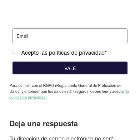
Acepto las políticas de privacidad*
VALE
Para cumplir con el RGPD (Reglamento General de Protección de
Datos) y entender que tus datos están seguros, debes leer y aceptar
la
política de privacidad.
Interacciones
Deja una respuesta
con
Tu dirección de correo electrónico no será