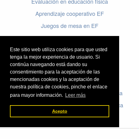
Evaluación en educación física
Aprendizaje cooperativo EF
Juegos de mesa en EF
Programar en EF
Cursos online de educación física
Este sitio web utiliza cookies para que usted
tenga la mejor experiencia de usuario. Si
continúa navegando está dando su
Artículos destacados
consentimiento para la aceptación de las
mencionadas cookies y la aceptación de
Evaluación en educación física
nuestra política de cookies, pinche el enlace
Criterios de evaluación en educación física
para mayor información.
Leer más
Rúbricas de evaluación en educación física
Acepto