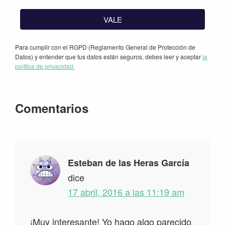
VALE
Para cumplir con el RGPD (Reglamento General de Protección de
Datos) y entender que tus datos están seguros, debes leer y aceptar
la
política de privacidad.
Interacciones
Comentarios
con
los
lectores
Esteban de las Heras García
dice
17 abril, 2016 a las 11:19 am
¡Muy interesante! Yo hago algo parecido