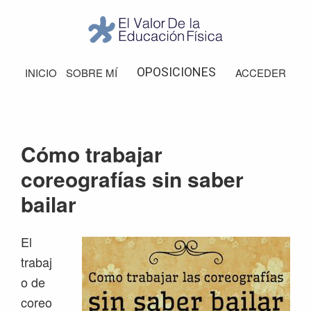
Saltar
Saltar
Saltar
Saltar
a
al
a
al
la
contenido
la
pie
El
Valor
navegación
principal
barra
de
OPOSICIONES
INICIO
SOBRE MÍ
ACCEDER
de
principal
lateral
página
la
Educación
principal
Física
Cómo trabajar
coreografías sin saber
bailar
El
trabaj
o de
coreo