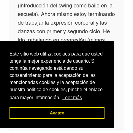
(introducción del swing como baile en la
escuela). Ahora mismo estoy terminando
de trabajar la expresión corporal y las
danzas con primer y segundo ciclo. He
ido trabajando en progresión (mimos,
representaciones, dramatizaciones,
Este sitio web utiliza cookies para que usted
bailes y danzas) y ahora cuando acabe
tenga la mejor experiencia de usuario. Si
la orientación en tercer ciclo, empezaré
continúa navegando está dando su
a trabajar con ellos este contenido. Es
consentimiento para la aceptación de las
muy buena idea el dejarle a ellos
mencionadas cookies y la aceptación de
nuestra política de cookies, pinche el enlace
autonomía para que preparen sus
para mayor información.
Leer más
propios trabajos con otros compañeros.
Acepto
Responder