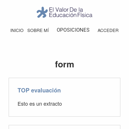
Saltar
Saltar
Saltar
Saltar
a
al
a
al
la
contenido
la
pie
El
Valor
navegación
principal
barra
de
OPOSICIONES
INICIO
SOBRE MÍ
ACCEDER
de
principal
lateral
página
la
Educación
principal
Física
form
TOP evaluación
Esto es un extracto